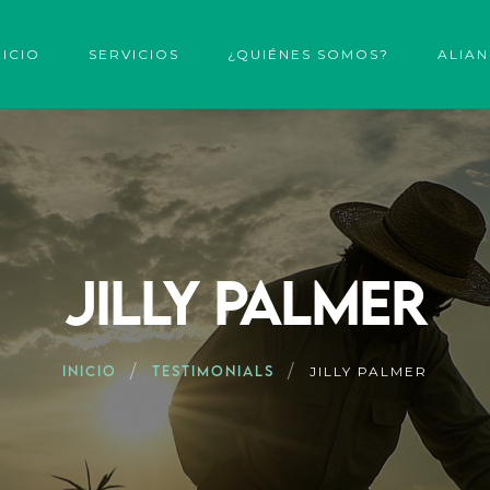
NICIO
SERVICIOS
¿QUIÉNES SOMOS?
ALIA
JILLY PALMER
INICIO
TESTIMONIALS
JILLY PALMER